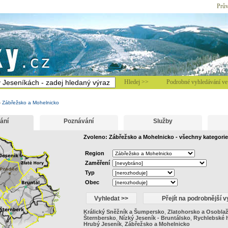
Prův
Hledej >>
Podrobné vyhledávání ve 
-
Zábřežsko a Mohelnicko
ání
Poznávání
Služby
Zvoleno: Zábřežsko a Mohelnicko - všechny kategorie
Region
Zaměření
Typ
Obec
Králický Sněžník a Šumpersko
,
Zlatohorsko a Osobla
Šternbersko
,
Nízký Jeseník - Bruntálsko
,
Rychlebské h
Hrubý Jeseník
,
Zábřežsko a Mohelnicko