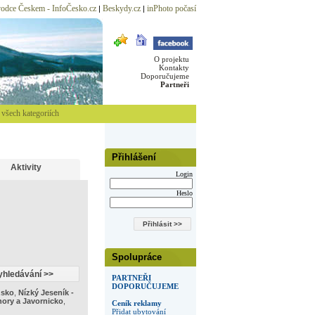
odce Českem - InfoČesko.cz
Beskydy.cz
inPhoto počasí
|
|
O projektu
Kontakty
Doporučujeme
Partneři
všech kategoriích
Přihlášení
Aktivity
Login
Heslo
Spolupráce
PARTNEŘI
DOPORUČUJEME
žsko
,
Nízký Jeseník -
ory a Javornicko
,
Ceník reklamy
Přidat ubytování