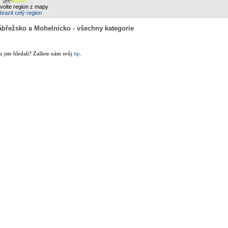
zvolte region z mapy
razit celý region
ábřežsko a Mohelnicko - všechny kategorie
co jste hledali? Zašlete nám svůj
tip
.