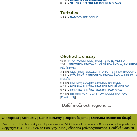
8,5 km
STEZKA DO OBLAK DOLNÍ MORAVA
Turistika
9,2 km
RAMZOVSKÉ SEDLO
Obchod a služby
67 m
INFORMAČNÍ CENTRUM - STARÉ MĚSTO
249 m
SNOWBOARDOVÁ A LYŽAŘSKÁ ŠKOLA, SKISERVI
PŮJČOVNA
3,1 km
CENTRUM SLUŽEB PRO TURISTY NA HÁJOVNĚ
3,8 km
LYŽAŘSKÁ A SNOWBOARDOVÁ ŠKOLA BERST - 
HYNČICE
5,6 km
HORSKÁ SLUŽBA STANICE PAPRSEK
9,4 km
HORSKÁ SLUŽBA STANICE DOLNÍ MORAVA
9,4 km
HORSKÁ SLUŽBA STANICE RAMZOVÁ
9,4 km
INFORMAČNÍ CENTRUM DOLNÍ MORAVA
[
]
Další... (2)
Další možnosti regionu ...
O projektu
|
Kontakty
|
Ceník reklamy
|
Doporučujeme
|
Ochrana osobních údajů
Pro server InfoJeseniky.cz doporučujeme MS Internet Explorer 7.0 a vyšší nebo prohlížeč
Copyright (C) 1998-2026 its Beskydy, s.r.o., Všechna práva vyhrazena. Používá Gate.NE