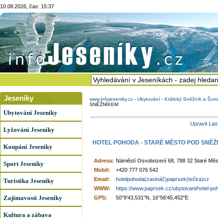
10.08.2026, čas: 15:37
Jeseníky
www.infojeseniky.cz
-
Ubytování
-
Králický Sněžník a Šum
SNĚŽNÍKEM
Ubytování Jeseníky
Upravit Las
Lyžování Jeseníky
HOTEL POHODA - STARÉ MĚSTO POD SNĚŽ
Koupání Jeseníky
Adresa:
Náměstí Osvobození 68, 788 32 Staré Mě
Sport Jeseníky
Mobil:
+420 777 076 542
Email:
hotelpohoda(zavináč)paprsek(tečka)cz
Turistika Jeseníky
WWW:
https://www.paprsek.cz/ubytovani/hotel-poh
Zajímavosti Jeseníky
GPS:
50°9'43,531"N, 16°56'45,452"E
Kultura a zábava