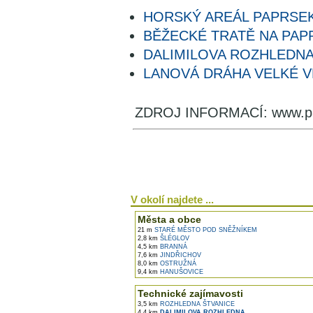
HORSKÝ AREÁL PAPRSE
BĚŽECKÉ TRATĚ NA PAP
DALIMILOVA ROZHLEDN
LANOVÁ DRÁHA VELKÉ V
ZDROJ INFORMACÍ: www.pa
V okolí najdete ...
Města a obce
21 m
STARÉ MĚSTO POD SNĚŽNÍKEM
2,8 km
ŠLÉGLOV
4,5 km
BRANNÁ
7,6 km
JINDŘICHOV
8,0 km
OSTRUŽNÁ
9,4 km
HANUŠOVICE
Technické zajímavosti
3,5 km
ROZHLEDNA ŠTVANICE
4,4 km
DALIMILOVA ROZHLEDNA