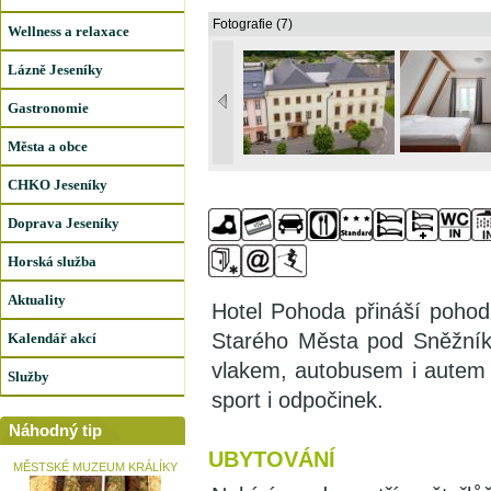
Fotografie (7)
Wellness a relaxace
Lázně Jeseníky
Gastronomie
Města a obce
CHKO Jeseníky
Doprava Jeseníky
Horská služba
Aktuality
Hotel Pohoda přináší poho
Starého Města pod Sněžník
Kalendář akcí
vlakem, autobusem i autem z
Služby
sport i odpočinek.
Náhodný tip
UBYTOVÁNÍ
MĚSTSKÉ MUZEUM KRÁLÍKY