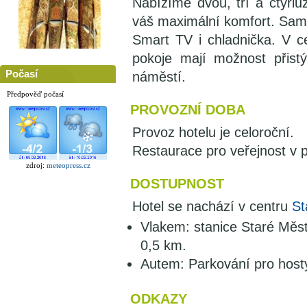
Nabízíme dvou, tří a čtyřlů
váš maximální komfort. Samoz
Smart TV i chladnička. V c
pokoje mají možnost přist
Počasí
náměstí.
Předpověď počasí
PROVOZNÍ DOBA
Provoz hotelu je celoroční.
Restaurace pro veřejnost v 
zdroj:
meteopress.cz
DOSTUPNOST
Hotel se nachází v centru
St
Vlakem: stanice Staré Měst
0,5 km.
Autem: Parkování pro hosty
ODKAZY