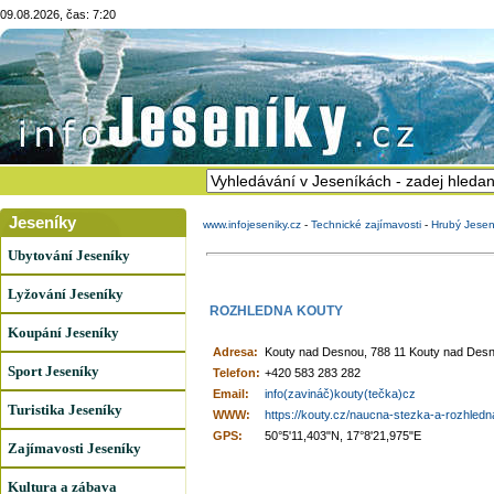
09.08.2026, čas: 7:20
Jeseníky
www.infojeseniky.cz
-
Technické zajímavosti
-
Hrubý Jesen
Ubytování Jeseníky
Lyžování Jeseníky
ROZHLEDNA KOUTY
Koupání Jeseníky
Adresa:
Kouty nad Desnou, 788 11 Kouty nad Des
Sport Jeseníky
Telefon:
+420 583 283 282
Email:
info(zavináč)kouty(tečka)cz
Turistika Jeseníky
WWW:
https://kouty.cz/naucna-stezka-a-rozhledn
GPS:
50°5'11,403"N, 17°8'21,975"E
Zajímavosti Jeseníky
Kultura a zábava