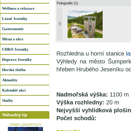
Fotografie (1)
Wellness a relaxace
Lázně Jeseníky
Gastronomie
Města a obce
CHKO Jeseníky
Rozhledna u horní stanice
l
Doprava Jeseníky
Výhledy na město Šumperk,
hřeben Hrubého Jeseníku od
Horská služba
Aktuality
Kalendář akcí
Nadmořská výška:
1100 m 
Služby
Výška rozhledny:
20 m
Nejvyšší vyhlídková plošin
Náhodný tip
Počet schodů:
ZÁMEK LINHARTOVY