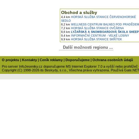
Obchod a služby
4,4 km
HORSKÁ SLUŽBA STANICE ČERVENOHORSKÉ
SEDLO
6,2 km
WELLNESS CENTRUM BALNEO POD PRADĚDE
7,2 km
HORSKÁ SLUŽBA STANICE OVČÁRNA
8,6 km
LYŽAŘSKÁ A SNOWBOARDOVÁ ŠKOLA SHEEP
9,4 km
INFORMAČNÍ CENTRUM - VELKÉ LOSINY
9,9 km
HORSKÁ SLUŽBA STANICE SKŘÍTEK
Další možnosti regionu ...
O projektu
|
Kontakty
|
Ceník reklamy
|
Doporučujeme
|
Ochrana osobních údajů
Pro server InfoJeseniky.cz doporučujeme MS Internet Explorer 7.0 a vyšší nebo prohlížeč
Copyright (C) 1998-2026 its Beskydy, s.r.o., Všechna práva vyhrazena. Používá Gate.NE