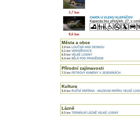
5,7 km
CHATA U VLEKU KLEPÁČOV
Kapacita bez přistýlek: 27, v ce
8,6 km
Města a obce
3,9 km
LOUČNÁ NAD DESNOU
6,2 km
VERNÍŘOVICE
8,6 km
VELKÉ LOSINY
9,4 km
BĚLÁ POD PRADĚDEM
Přírodní zajímavosti
7,0 km
PETROVY KAMENY V JESENÍKÁCH
Kultura
9,6 km
RUČNÍ PAPÍRNA - MUZEUM PAPÍRU VELKÉ LOS
Lázně
9,5 km
TERMÁLNÍ LÁZNĚ VELKÉ LOSINY