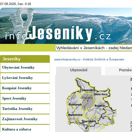
07.08.2026, čas: 4:18
Jeseníky
www.infojeseniky.cz
-
Králický Sněžník a Šumpersko
Ubytování Jeseníky
Ubytování
Poznáv
Lyžování Jeseníky
Z
Koupání Jeseníky
Sport Jeseníky
Turistika Jeseníky
Zajímavosti Jeseníky
Z
Z
Kultura a zábava
J