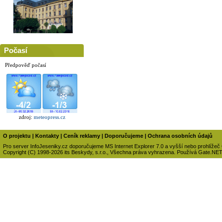
Počasí
Předpověď počasí
zdroj:
meteopress.cz
O projektu
|
Kontakty
|
Ceník reklamy
|
Doporučujeme
|
Ochrana osobních údajů
Pro server InfoJeseniky.cz doporučujeme MS Internet Explorer 7.0 a vyšší nebo prohlížeč
Copyright (C) 1998-2026 its Beskydy, s.r.o., Všechna práva vyhrazena. Používá Gate.NE