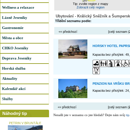
Tip: zvolte region z mapy
Wellness a relaxace
Zobrazit celý region
Ubytování - Králický Sněžník a Šumpersk
Lázně Jeseníky
Třídění seznamu podle:
Gastronomie
<< předchozí
[celý seznam (
Města a obce
HORSKY HOTEL PAPRS
CHKO Jeseníky
Kapacita bez přistýlek: 49
Doprava Jeseníky
Horská služba
Aktuality
PENZION NA VRŠKU B
Kalendář akcí
Kapacita bez přistýlek: 24
Služby
<< předchozí
[celý seznam (
Náhodný tip
Nenašli jste v seznamu co jste hledali? Dejte nám svůj
tip
PETRIN V BRUNTÁLE