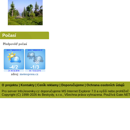
Počasí
Předpověď počasí
zdroj:
meteopress.cz
O projektu
|
Kontakty
|
Ceník reklamy
|
Doporučujeme
|
Ochrana osobních údajů
Pro server InfoJeseniky.cz doporučujeme MS Internet Explorer 7.0 a vyšší nebo prohlížeč
Copyright (C) 1998-2026 its Beskydy, s.r.o., Všechna práva vyhrazena. Používá Gate.NE