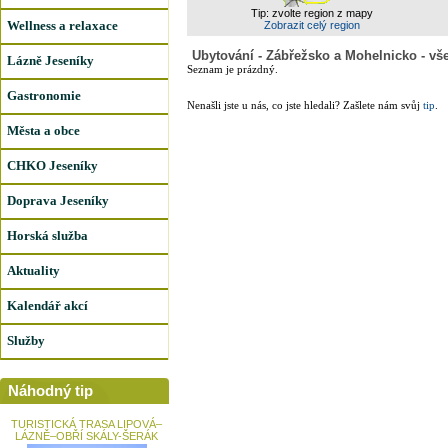
Tip: zvolte region z mapy
Wellness a relaxace
Zobrazit celý region
Ubytování - Zábřežsko a Mohelnicko - vš
Lázně Jeseníky
Seznam je prázdný.
Gastronomie
Nenašli jste u nás, co jste hledali? Zašlete nám svůj
tip
.
Města a obce
CHKO Jeseníky
Doprava Jeseníky
Horská služba
Aktuality
Kalendář akcí
Služby
Náhodný tip
TURISTICKÁ TRASA LIPOVÁ–
LÁZNĚ–OBŘÍ SKÁLY-ŠERÁK