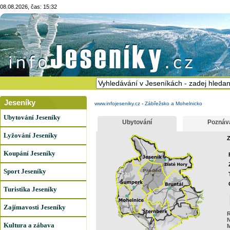
08.08.2026, čas: 15:32
Jeseníky
www.infojeseniky.cz
-
Zábřežsko a Mohelnicko
Ubytování Jeseníky
Ubytování
Poznáv
Lyžování Jeseníky
Z
Koupání Jeseníky
Sport Jeseníky
Turistika Jeseníky
Zajímavosti Jeseníky
R
N
Kultura a zábava