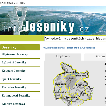
07.08.2026, čas: 18:50
Jeseníky
www.infojeseniky.cz
-
Zlatohorsko a Osoblažsko
Ubytování Jeseníky
Ubytování
Poznáv
Lyžování Jeseníky
Z
Koupání Jeseníky
Sport Jeseníky
Turistika Jeseníky
Zajímavosti Jeseníky
R
N
Kultura a zábava