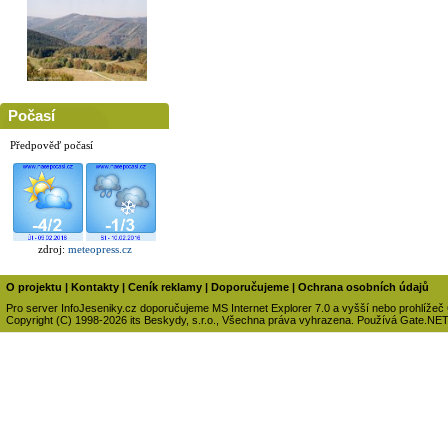
Počasí
Předpověď počasí
zdroj:
meteopress.cz
O projektu
|
Kontakty
|
Ceník reklamy
|
Doporučujeme
|
Ochrana osobních údajů
Pro server InfoJeseniky.cz doporučujeme MS Internet Explorer 7.0 a vyšší nebo prohlížeč
Copyright (C) 1998-2026 its Beskydy, s.r.o., Všechna práva vyhrazena. Používá Gate.NE