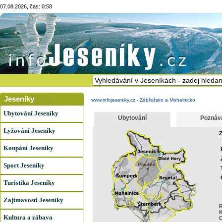
07.08.2026, čas: 0:58
Jeseníky
www.infojeseniky.cz
-
Zábřežsko a Mohelnicko
Ubytování Jeseníky
Ubytování
Poznáv
Lyžování Jeseníky
Z
Koupání Jeseníky
Sport Jeseníky
Turistika Jeseníky
Zajímavosti Jeseníky
R
K
Kultura a zábava