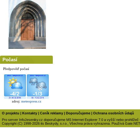
Počasí
Předpověď počasí
zdroj:
meteopress.cz
O projektu
|
Kontakty
|
Ceník reklamy
|
Doporučujeme
|
Ochrana osobních údajů
Pro server InfoJeseniky.cz doporučujeme MS Internet Explorer 7.0 a vyšší nebo prohlížeč
Copyright (C) 1998-2026 its Beskydy, s.r.o., Všechna práva vyhrazena. Používá Gate.NE