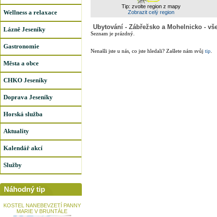
Tip: zvolte region z mapy
Wellness a relaxace
Zobrazit celý region
Ubytování - Zábřežsko a Mohelnicko - vš
Lázně Jeseníky
Seznam je prázdný.
Gastronomie
Nenašli jste u nás, co jste hledali? Zašlete nám svůj
tip
.
Města a obce
CHKO Jeseníky
Doprava Jeseníky
Horská služba
Aktuality
Kalendář akcí
Služby
Náhodný tip
KOSTEL NANEBEVZETÍ PANNY
MARIE V BRUNTÁLE