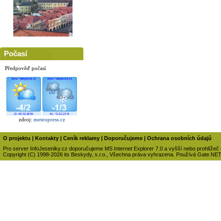
Počasí
Předpověď počasí
zdroj:
meteopress.cz
O projektu
|
Kontakty
|
Ceník reklamy
|
Doporučujeme
|
Ochrana osobních údajů
Pro server InfoJeseniky.cz doporučujeme MS Internet Explorer 7.0 a vyšší nebo prohlížeč
Copyright (C) 1998-2026 its Beskydy, s.r.o., Všechna práva vyhrazena. Používá Gate.NE