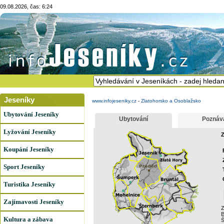
09.08.2026, čas: 6:24
Jeseníky
www.infojeseniky.cz
-
Zlatohorsko a Osoblažsko
Ubytování Jeseníky
Ubytování
Poznáv
Lyžování Jeseníky
Z
Koupání Jeseníky
Sport Jeseníky
Turistika Jeseníky
Zajímavosti Jeseníky
Z
B
Kultura a zábava